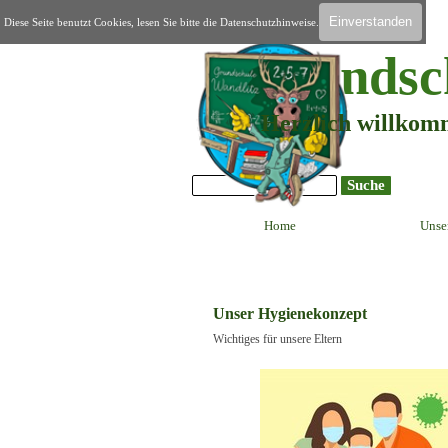
Direkt zum Seiteninhalt
Einverstanden
Diese Seite benutzt Cookies, lesen Sie bitte die Datenschutzhinweise.
Home
Grundsc
Herzlich willkom
Suche
Home
Unse
Unser Hygienekonzept
Wichtiges für unsere Eltern