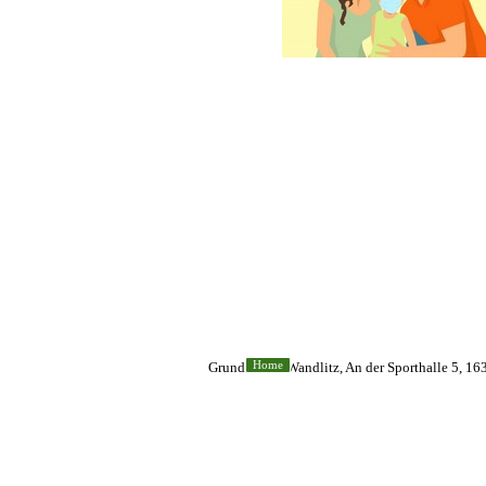
Grundschule Wandlitz, An der Sporthalle 5, 16
Home
Zurück zum Seiteninhalt