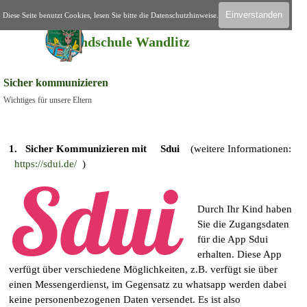
Direkt zum Seiteninhalt
Einverstanden
Diese Seite benutzt Cookies, lesen Sie bitte die Datenschutzhinweise.
Menü überspringen
Home
Grundschule Wandlitz
Sicher kommunizieren
Wichtiges für unsere Eltern
1. Sicher Kommunizieren mit Sdui
(weitere Informationen:
https://sdui.de/
)
Durch Ihr Kind haben
Sie die Zugangsdaten
für die App Sdui
erhalten. Diese App
verfügt über verschiedene Möglichkeiten, z.B. verfügt sie über
einen Messengerdienst, im Gegensatz zu whatsapp werden dabei
keine personenbezogenen Daten versendet. Es ist also